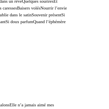
e dans un rêveQuelques souriresEt
s caressesBaisers volésNourrir l’envie
blie dans le satinSouvenir présentSi
isantSi doux parfumQuand l’éphémère
talonsElle n’a jamais aimé mes