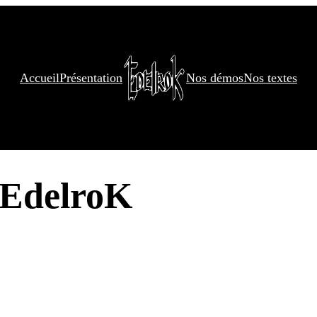
Accueil
Présentation
Nos démos
Nos textes
EdelroK