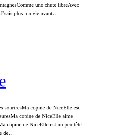
ontagnesComme une chute libreAvec
ortJ’sais plus ma vie avant…
e
s des souriresMa copine de NiceElle est
s heuresMa copine de NiceElle aime
sMa copine de NiceElle est un peu tête
ine de…