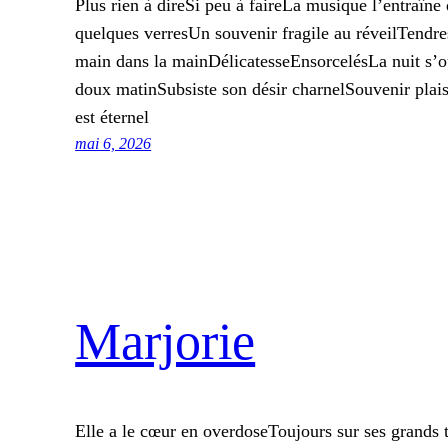
Plus rien à direSi peu à faireLa musique l’entraîn
quelques verresUn souvenir fragile au réveilTendre
main dans la mainDélicatesseEnsorcelésLa nuit s’ou
doux matinSubsiste son désir charnelSouvenir pla
est éternel
mai 6, 2026
Marjorie
Elle a le cœur en overdoseToujours sur ses grands 